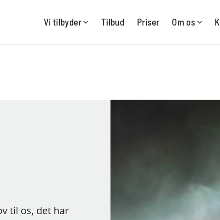
Vi tilbyder
Tilbud
Priser
Om os
K
 til os, det har