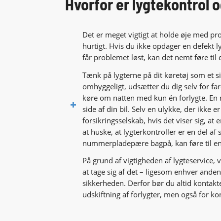
Hvorfor er lygtekontrol o
Det er meget vigtigt at holde øje med p
hurtigt. Hvis du ikke opdager en defekt l
får problemet løst, kan det nemt føre til
Tænk på lygterne på dit køretøj som et 
omhyggeligt, udsætter du dig selv for fa
køre om natten med kun én forlygte. En
side af din bil. Selv en ulykke, der ikke e
forsikringsselskab, hvis det viser sig, at
at huske, at lygterkontroller er en del a
nummerpladepære bagpå, kan føre til en 
På grund af vigtigheden af lygteservice, v
at tage sig af det – ligesom enhver anden
sikkerheden. Derfor bør du altid kontakte
udskiftning af forlygter, men også for kon