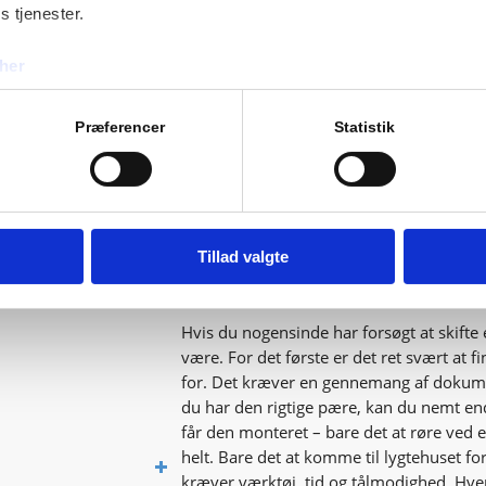
Husk også, at synstesten inkluderer tin
s tjenester.
justeringen af forlygterne. Dine lys kan vær
eller ikke belyser hele vejen, så det er v
her
Vi vil med glæde foretage en grundig vurd
om du har bemærket et specifikt problem 
Præferencer
Statistik
som justering af forlygter og udskiftnin
problemer vil blive dokumenteret, og vi vi
reparation.
Hvorfor bede os om at u
Tillad valgte
Hvis du nogensinde har forsøgt at skifte 
være. For det første er det ret svært at 
for. Det kræver en gennemang af dokume
du har den rigtige pære, kan du nemt e
får den monteret – bare det at røre ved
helt. Bare det at komme til lygtehuset fo
kræver værktøj, tid og tålmodighed. Hve