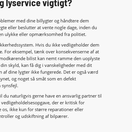
g lyservice vigtigt?
roblemer med dine billygter og håndtere dem
ygte eller beslutter at vente nogle dage, inden du
 en ulykke eller opmærksomhed fra politiet.
sikkerhedssystem. Hvis du ikke vedligeholder dem
re. For eksempel, tænk over konsekvenserne af at
 modkørende bilist kan nemt ramme den uoplyste
r din skyld, kan få dig i vanskeligheder med dit
 en af dine lygter ikke fungerede. Det er også værd
f synet, og noget så småt som en defekt
synsfejl.
il du naturligvis gerne have en ansvarlig partner til
 vedligeholdelsesopgave, der er kritisk for
 os, ikke kun for større reparationer eller
troller og udskiftning af bilpærer.