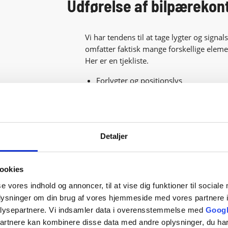
Udførelse af bilpærekont
Vi har tendens til at tage lygter og signa
omfatter faktisk mange forskellige element
Her er en tjekliste.
Forlygter og positionslys
Tågelygter foran og bagpå
Bremselygter
Blinklys / advarselsblink foran og ba
Detaljer
Baklys
Lys til nummerpladerne
ookies
At sikre, at pærerne, der udfylder disse
se vores indhold og annoncer, til at vise dig funktioner til sociale
Men ud over en grundig lygtekontrol, ska
oplysninger om din brug af vores hjemmeside med vores partnere i
for revner, skader eller andet, der hindre
lysepartnere. Vi indsamler data i overensstemmelse med
Googl
pletter, der kan opstå, hvis vand trænger 
partnere kan kombinere disse data med andre oplysninger, du har