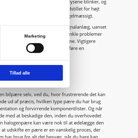
g som hastigheden, hvormed blinklysene blinker, og
e en kilde til fare, hvis de er indstillet for højt
igtigt at vurdere deres justering regelmæssigt.
ering af dit køretøjs lygte- og signalanlæg, uanset
i dine egne tjek eller ej. Nogle enkle problemer
Marketing
g af pærer kan løses med det samme. Vigtigere
l bede om din tilladelse til at udføre en
dskifte bilpærer?
Tillad alle
en bilpære selv, ved du, hvor frustrerende det kan
finde ud af præcis, hvilken type pære du har brug
ntation og forvirrende komponentlister. Og når
nde med at beskadige den, inden du overhovedet
 en halogenpære kan være nok til at ødelægge den
r at udskifte en pære er en vanskelig proces, der
m har brug for alt det besvær, når du bare kan