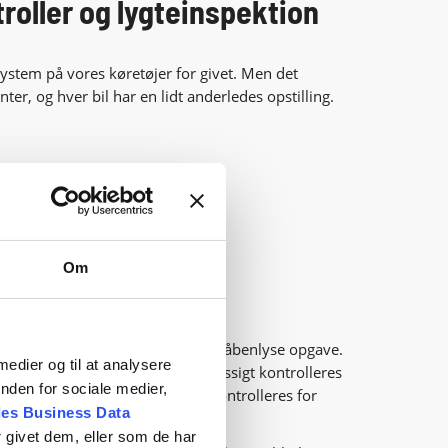
roller og lygteinspektion
lsystem på vores køretøjer for givet. Men det
er, og hver bil har en lidt anderledes opstilling.
gpå
Om
 funktioner, fungerer, er den mest åbenlyse opgave.
 medier og til at analysere
l linserne på hver lygte regelmæssigt kontrolleres
nden for sociale medier,
r lyset. Reflektorerne bør også kontrolleres for
es Business Data
ind i lygtehuset.
 givet dem, eller som de har